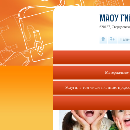
МАОУ ГИ
620137, Свердловска
Напи
Материально-
Услуги, в том числе платные, предо