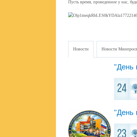
Пусть время, проведенное у нас, бу
Новости
Новости Минпросв
"День 
24
"День
23