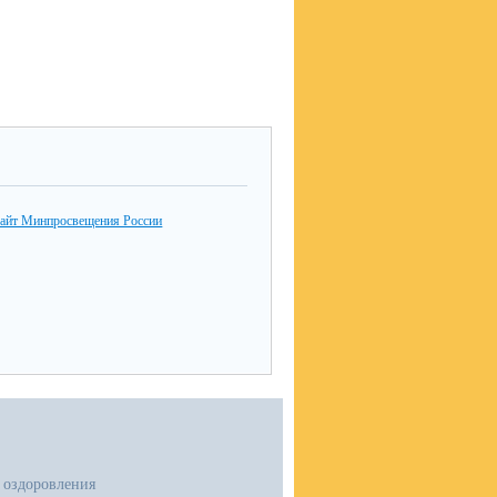
айт Минпросвещения России
 оздоровления