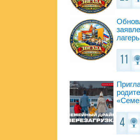
Обнов
заявле
лагерь
11
Пригл
родите
«Семей
4