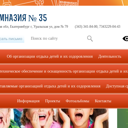
МНАЗИЯ № 35
я обл, Екатеринбург г, Уральская ул, дом № 79
(343) 341-84-00, 7343229-04-43
сать письмо
Об организации отдыха детей и их оздоровления
Деятельность
техническое обеспечение и оснащенность организации отдыха детей и их
ставляемые организацией отдыха детей и их оздоровления
Доступная с
Информация
Проекты
Фотоальбомы
Контакты