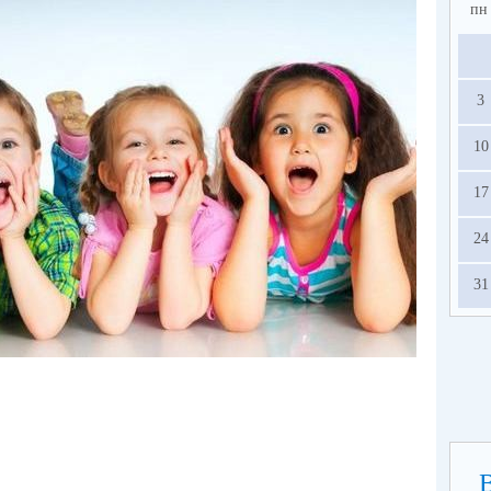
пн
3
10
17
24
31